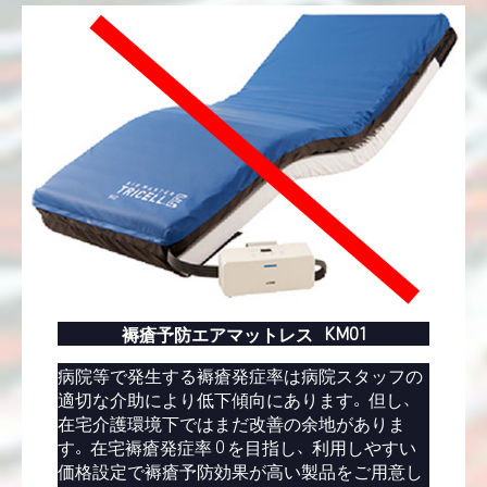
褥瘡予防エアマットレス KM01
病院等で発生する褥瘡発症率は病院スタッフの
適切な介助により低下傾向にあります。但し、
在宅介護環境下ではまだ改善の余地がありま
す。在宅褥瘡発症率０を目指し、利用しやすい
価格設定で褥瘡予防効果が高い製品をご用意し