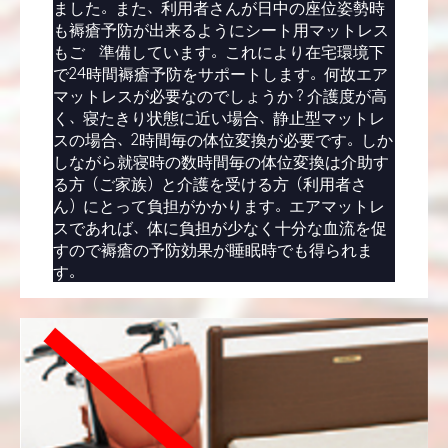
ました。また、利用者さんが日中の座位姿勢時
も褥瘡予防が出来るようにシート用マットレス
もご 準備しています。これにより在宅環境下
で24時間褥瘡予防をサポートします。何故エア
マットレスが必要なのでしょうか？介護度が高
く、寝たきり状態に近い場合、静止型マットレ
スの場合、2時間毎の体位変換が必要です。しか
しながら就寝時の数時間毎の体位変換は介助す
る方（ご家族）と介護を受ける方（利用者さ
ん）にとって負担がかかります。エアマットレ
スであれば、体に負担が少なく十分な血流を促
すので褥瘡の予防効果が睡眠時でも得られま
す。