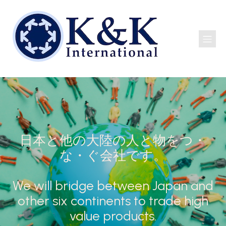
日本と他の大陸の人と物をつ・
な・ぐ会社です。
We will bridge between Japan and
other six continents to trade high
value products.